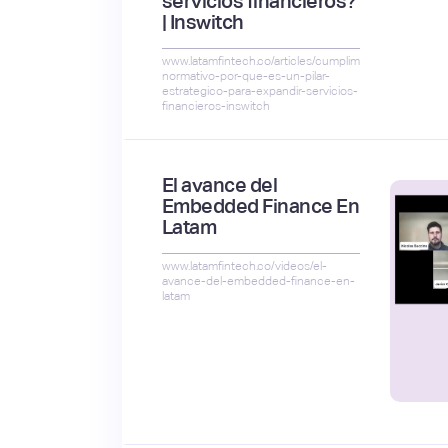
servicios financieros?
| Inswitch
www.latamfintech.co/articles/cumplimiento-
normativo-por-que-es-un-pilar-
estrategico-para-expandir-servicios-
financieros-inswitch
El avance del
Embedded Finance En
Latam
www.latamfintech.co/videos/el-
avance-del-embedded-finance-en-
latam