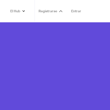
El Hub
Registrarse
Entrar