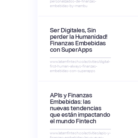
personalizados-de-finanzas-
embebidas-by-mambu
Ser Digitales, Sin
perder la Humanidad!
Finanzas Embebidas
con SuperApps
www.latamfintech.co/activities/digital-
first-human-always-finanzas-
embebidas-con-superapps
APIs y Finanzas
Embebidas: las
nuevas tendencias
que están impactando
el mundo Fintech
www.latamfintech.co/activities/apis-y-
finanzas-embebidas-las-nuevas-