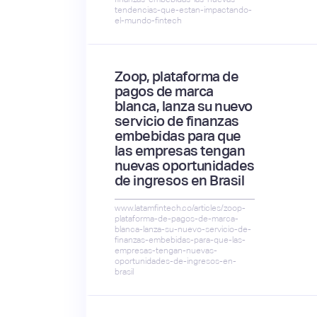
tendencias-que-estan-impactando-
el-mundo-fintech
Zoop, plataforma de
pagos de marca
blanca, lanza su nuevo
servicio de finanzas
embebidas para que
las empresas tengan
nuevas oportunidades
de ingresos en Brasil
www.latamfintech.co/articles/zoop-
plataforma-de-pagos-de-marca-
blanca-lanza-su-nuevo-servicio-de-
finanzas-embebidas-para-que-las-
empresas-tengan-nuevas-
oportunidades-de-ingresos-en-
brasil