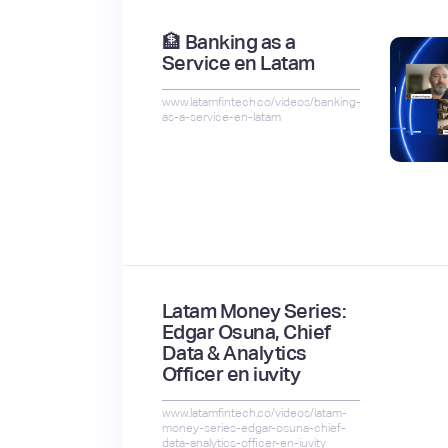
🏦 Banking as a
Service en Latam
www.latamfintech.co/videos/banking-
as-a-service-en-latam
Latam Money Series:
Edgar Osuna, Chief
Data & Analytics
Officer en iuvity
www.latamfintech.co/videos/latam-
money-series-edgar-osuna-chief-
data-analytics-officer-en-iuvity