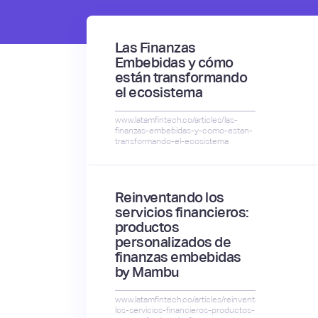
Las Finanzas
Embebidas y cómo
están transformando
el ecosistema
www.latamfintech.co/articles/las-
finanzas-embebidas-y-como-estan-
transformando-el-ecosistema
Reinventando los
servicios financieros:
productos
personalizados de
finanzas embebidas
by Mambu
www.latamfintech.co/articles/reinventando-
los-servicios-financieros-productos-