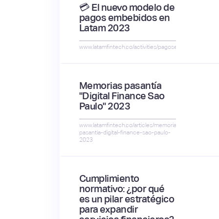
💳 El nuevo modelo de
pagos embebidos en
Latam 2023
www.latamfintech.co/activities/pagosembebidos
Memorias pasantía
"Digital Finance Sao
Paulo" 2023
www.latamfintech.co/articles/memorias-
pasantia-digital-finance-sao-paulo-
2023
Cumplimiento
normativo: ¿por qué
es un pilar estratégico
para expandir