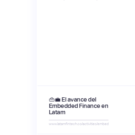
👜​💼​ El avance del
Embedded Finance en
Latam
www.latamfintech.co/activities/embedded2024