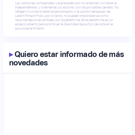
Las opiniones compartidas y expresadas por los analistas son libres e
independientes, y solamente sus autores son responsables de ellas. No
reflejan ni comprometen el pensamiento o la opinión del equipo de
Latam Fintech Hub y, por lo tanto, no pueden interpretarse como
recomendaciones emitidas por la plataforma. Esta plataforma es un
espacio abierto para promover la diversidad de puntos de vista en el
ecosistema Fintech.
▸
Quiero estar informado de más
novedades