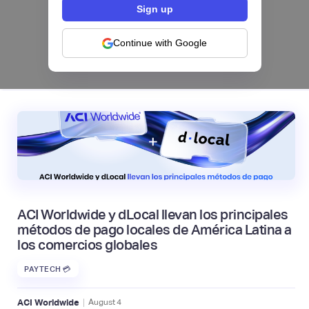
Los bancos se están dividiendo en dos
categorías frente a la IA | Mambu
Continue with Google
|
Mambu
August
6
ACI Worldwide y dLocal llevan los principales
métodos de pago locales de América Latina a
los comercios globales
PAYTECH 💳
|
ACI Worldwide
August
4