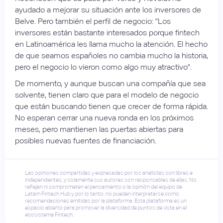
ayudado a mejorar su situación ante los inversores de
Belve. Pero también el perfil de negocio: "Los
inversores están bastante interesados porque fintech
en Latinoamérica les llama mucho la atención. El hecho
de que seamos españoles no cambia mucho la historia,
pero el negocio lo vieron como algo muy atractivo".
De momento, y aunque buscan una compañía que sea
solvente, tienen claro que para el modelo de negocio
que están buscando tienen que crecer de forma rápida.
No esperan cerrar una nueva ronda en los próximos
meses, pero mantienen las puertas abiertas para
posibles nuevas fuentes de financiación.
Las opiniones compartidas y expresadas por los analistas son libres e
independientes, y solamente sus autores son responsables de ellas. No
reflejan ni comprometen el pensamiento o la opinión del equipo de
Latam Fintech Hub y, por lo tanto, no pueden interpretarse como
recomendaciones emitidas por la plataforma. Esta plataforma es un
espacio abierto para promover la diversidad de puntos de vista en el
ecosistema Fintech.