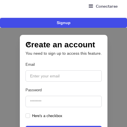
Conectarse
Signup
Risk Signals Tour Bogotá: las claves sobre
fraude, identidad e IA que marcarán el futuro
del sector financiero
Create an account
You need to sign up to access this feature.
Email
|
Sofía Neira Gómez
August
6
🔒
Password
Here's a checkbox