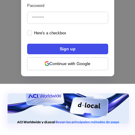
Password
Here's a checkbox
Los bancos se están dividiendo en dos
categorías frente a la IA | Mambu
Continue with Google
|
Mambu
August
6