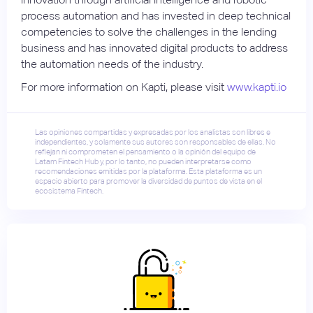
process automation and has invested in deep technical
competencies to solve the challenges in the lending
business and has innovated digital products to address
the automation needs of the industry.
For more information on Kapti, please visit
www.kapti.io
Las opiniones compartidas y expresadas por los analistas son libres e
independientes, y solamente sus autores son responsables de ellas. No
reflejan ni comprometen el pensamiento o la opinión del equipo de
Latam Fintech Hub y, por lo tanto, no pueden interpretarse como
recomendaciones emitidas por la plataforma. Esta plataforma es un
espacio abierto para promover la diversidad de puntos de vista en el
ecosistema Fintech.