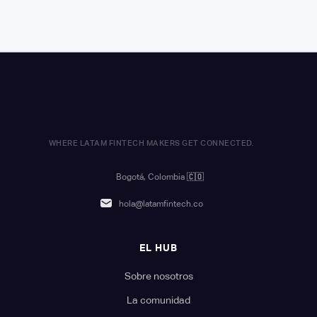
WHERE LATAM FINTECH MAKERS GET CONNECTED.
Bogotá, Colombia
🇨🇴
hola@latamfintech.co
EL HUB
Sobre nosotros
La comunidad