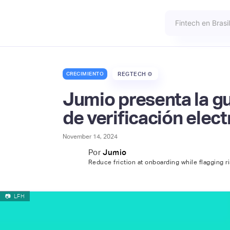
CRECIMIENTO
REGTECH ⚙️
Jumio presenta la g
de verificación elec
November 14, 2024
Por
Jumio
Reduce friction at onboarding while flagging r
📷
LFH