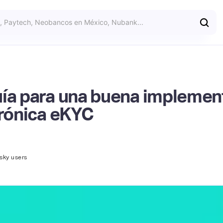
uía para una buena implemen
trónica eKYC
isky users