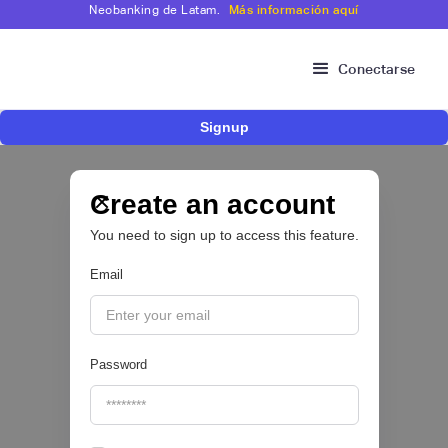
Neobanking de Latam.
Más información aquí
Conectarse
Signup
Risk Signals Tour Bogotá: las claves sobre
fraude, identidad e IA que marcarán el futuro
del sector financiero
Create an account
You need to sign up to access this feature.
Email
|
Sofía Neira Gómez
August
6
🔒
Password