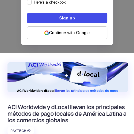
Here's a checkbox
Los bancos se están dividiendo en dos
categorías frente a la IA | Mambu
Continue with Google
|
Mambu
August
6
ACI Worldwide y dLocal llevan los principales
métodos de pago locales de América Latina a
los comercios globales
PAYTECH 💳