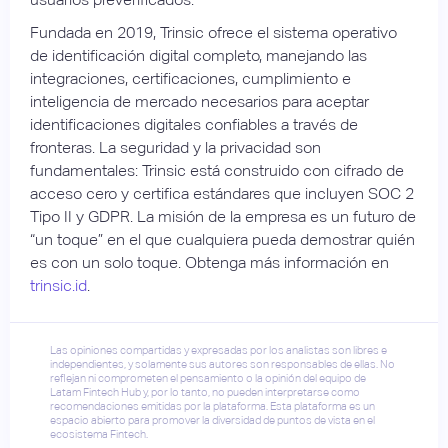
Fundada en 2019, Trinsic ofrece el sistema operativo
de identificación digital completo, manejando las
integraciones, certificaciones, cumplimiento e
inteligencia de mercado necesarios para aceptar
identificaciones digitales confiables a través de
fronteras. La seguridad y la privacidad son
fundamentales: Trinsic está construido con cifrado de
acceso cero y certifica estándares que incluyen SOC 2
Tipo II y GDPR. La misión de la empresa es un futuro de
“un toque” en el que cualquiera pueda demostrar quién
es con un solo toque. Obtenga más información en
trinsic.id
.
Las opiniones compartidas y expresadas por los analistas son libres e
independientes, y solamente sus autores son responsables de ellas. No
reflejan ni comprometen el pensamiento o la opinión del equipo de
Latam Fintech Hub y, por lo tanto, no pueden interpretarse como
recomendaciones emitidas por la plataforma. Esta plataforma es un
espacio abierto para promover la diversidad de puntos de vista en el
ecosistema Fintech.