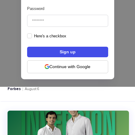
Password
Here's a checkbox
hiSofi, Fintech de gestión de cobranzas,
levanta US$1 millón para instalar un hub
regional en Uruguay
Continue with Google
BFM 👔
|
Forbes
August
6