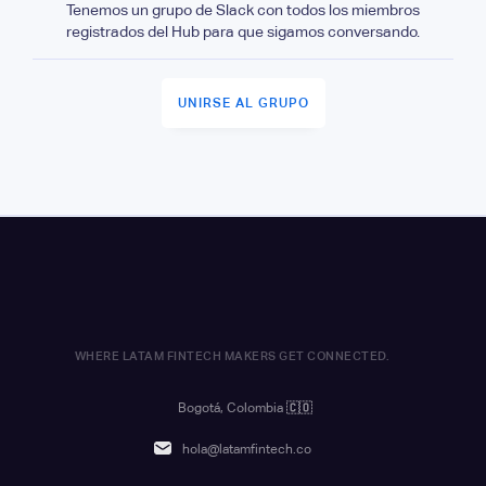
Tenemos un grupo de Slack con todos los miembros
registrados del Hub para que sigamos conversando.
UNIRSE AL GRUPO
WHERE LATAM FINTECH MAKERS GET CONNECTED.
Bogotá, Colombia
🇨🇴
hola@latamfintech.co