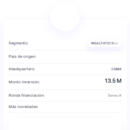
Segmento:
WEALTHTECH 📈
País de origen:
Headquarters:
CDMX
13.5
M
Monto inversión:
Ronda financiación:
Series A
Más novedades