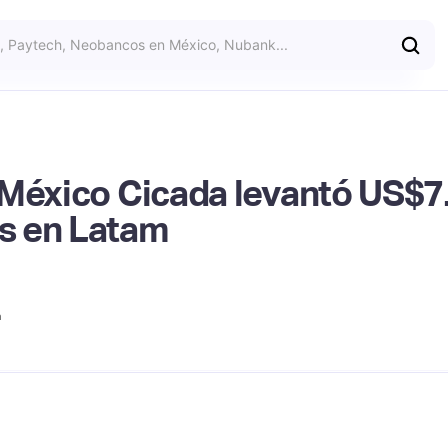
México Cicada levantó US$7.6
s en Latam
a