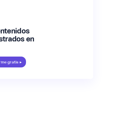
ontenidos
strados en
rme gratis
▸