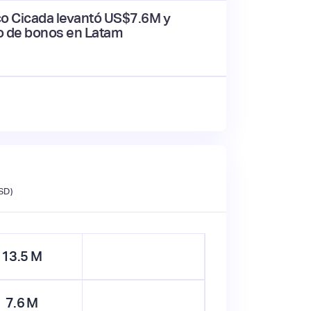
co Cicada levantó US$7.6M y
do de bonos en Latam
SD)
13.5
M
7.6
M