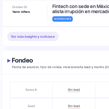
Fintech con sede en Méxi
October
25
alista irrupción en merca
Yanin Alfaro
INVERSIONES
Ver más insights y noticias ▸
▸
Fondeo
Fecha de anuncio, tipo de ronda, inversionista lead y monto (U
Sin lead
Series A
Sin lead
Seed