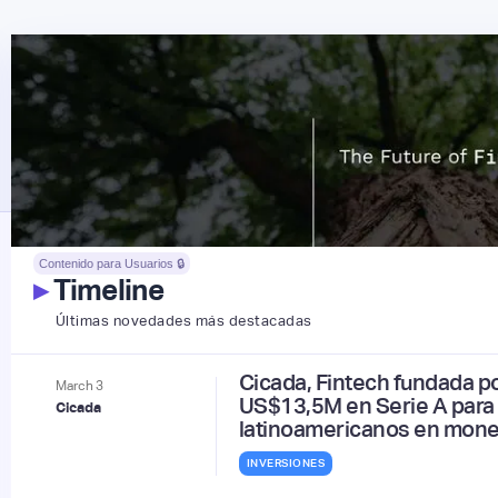
Contenido para Usuarios 🔒
▸
Timeline
Últimas novedades más destacadas
Cicada, Fintech fundada p
March
3
US$13,5M en Serie A para 
Cicada
latinoamericanos en mone
INVERSIONES