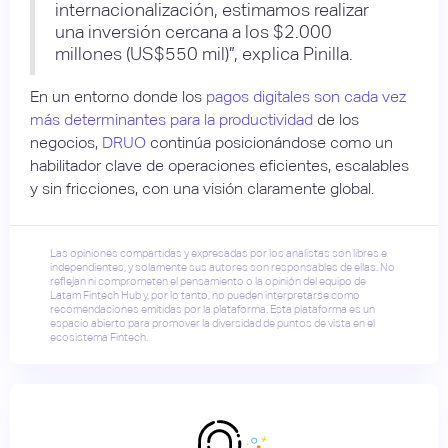
internacionalización, estimamos realizar
una inversión cercana a los $2.000
millones (US$550 mil)”, explica Pinilla.
En un entorno donde los
pagos digitales son cada vez
más determinantes para la productividad
de los
negocios,
DRUO
continúa posicionándose como un
habilitador clave de operaciones eficientes, escalables
y sin fricciones, con una visión claramente global.
Las opiniones compartidas y expresadas por los analistas son libres e
independientes, y solamente sus autores son responsables de ellas. No
reflejan ni comprometen el pensamiento o la opinión del equipo de
Latam Fintech Hub y, por lo tanto, no pueden interpretarse como
recomendaciones emitidas por la plataforma. Esta plataforma es un
espacio abierto para promover la diversidad de puntos de vista en el
ecosistema Fintech.