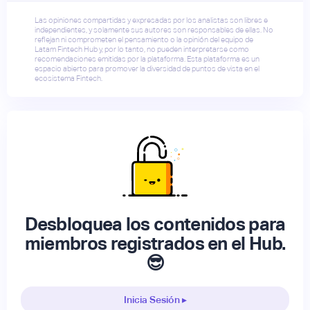
Las opiniones compartidas y expresadas por los analistas son libres e
independientes, y solamente sus autores son responsables de ellas. No
reflejan ni comprometen el pensamiento o la opinión del equipo de
Latam Fintech Hub y, por lo tanto, no pueden interpretarse como
recomendaciones emitidas por la plataforma. Esta plataforma es un
espacio abierto para promover la diversidad de puntos de vista en el
ecosistema Fintech.
Desbloquea los contenidos para
miembros registrados en el Hub.
😎
Inicia Sesión ▸