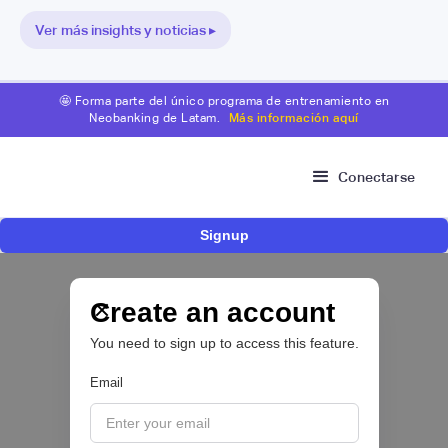
Ver más insights y noticias ▸
🤩 Forma parte del único programa de entrenamiento en
Neobanking de Latam.
Más información aquí
Conectarse
Signup
Nace Fonder, una Fintech argentina que utiliza
IA para automatizar la gestión de tesorería de
las PYMEs
Create an account
You need to sign up to access this feature.
BFM 👔
Email
|
iProUP
July
28