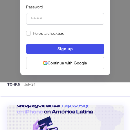
Password
Here's a checkbox
Fintech salvadoreña TOHKN lanza plataforma
para invertir desde US$10 en acciones de EE.
UU. y criptomonedas
Continue with Google
ACTIVOS DIGITALES 👾
|
TOHKN
July
24