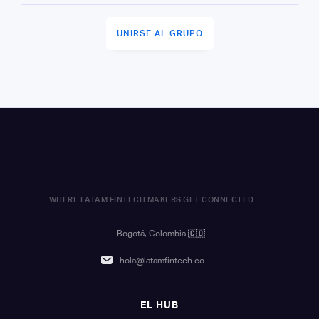
UNIRSE AL GRUPO
WHERE LATAM FINTECH MAKERS GET CONNECTED.
Bogotá, Colombia
🇨🇴
hola@latamfintech.co
EL HUB