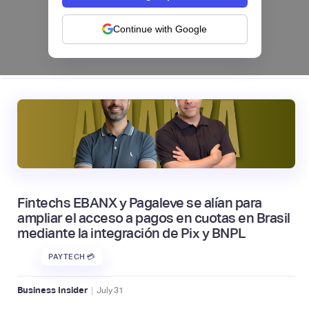
NEOBANCOS 📲
Continue with Google
|
tapi
August
4
Fintechs EBANX y Pagaleve se alían para
ampliar el acceso a pagos en cuotas en Brasil
mediante la integración de Pix y BNPL
PAYTECH 💳
|
Business Insider
July
31