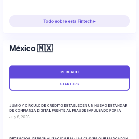
Todo sobre esta Fintech ▸
México 🇲🇽
MERCADO
STARTUPS
JUMIO Y CÍRCULO DE CRÉDITO ESTABLECEN UN NUEVO ESTÁNDAR
DE CONFIANZA DIGITAL FRENTE AL FRAUDE IMPULSADO POR IA
July 8, 2026
RETENCIÓN, PERSONALIZACIÓN E IA: LAS CLAVES QUE MARCARON