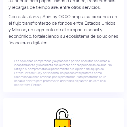
su cuenta para pagos físicos o en línea, transferencias
y recargas de tiempo aire, entre otros servicios.
Con esta alianza, Spin by OXXO amplía su presencia en
el flujo transfronterizo de fondos entre Estados Unidos
y México, un segmento de alto impacto social y
económico, fortaleciendo su ecosistema de soluciones
financieras digitales.
Las opiniones compartidas y expresadas por los analistas son libres e
independientes, y solamente sus autores son responsables de ellas. No
reflejan ni comprometen el pensamiento o la opinión del equipo de
Latam Fintech Hub y, por lo tanto, no pueden interpretarse como
recomendaciones emitidas por la plataforma. Esta plataforma es un
espacio abierto para promover la diversidad de puntos de vista en el
ecosistema Fintech.