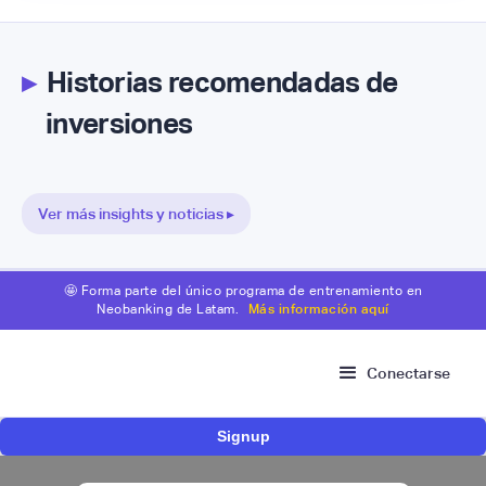
▸
Historias recomendadas de
inversiones
Ver más insights y noticias ▸
🤩 Forma parte del único programa de entrenamiento en
Neobanking de Latam.
Más información aquí
Conectarse
Signup
Fintech brasileña Kesh levanta US$110