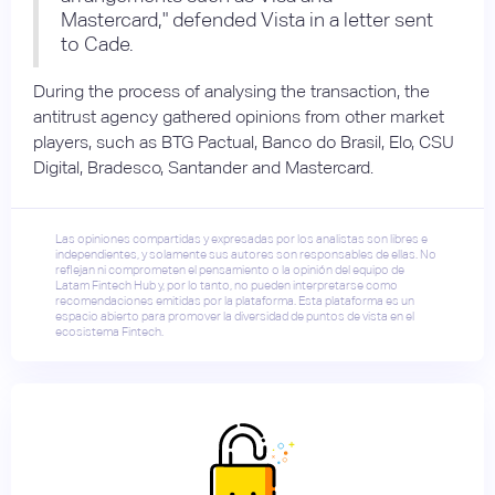
Mastercard," defended Vista in a letter sent
to Cade.
During the process of analysing the transaction, the
antitrust agency gathered opinions from other market
players, such as BTG Pactual, Banco do Brasil, Elo, CSU
Digital, Bradesco, Santander and Mastercard.
Las opiniones compartidas y expresadas por los analistas son libres e
independientes, y solamente sus autores son responsables de ellas. No
reflejan ni comprometen el pensamiento o la opinión del equipo de
Latam Fintech Hub y, por lo tanto, no pueden interpretarse como
recomendaciones emitidas por la plataforma. Esta plataforma es un
espacio abierto para promover la diversidad de puntos de vista en el
ecosistema Fintech.