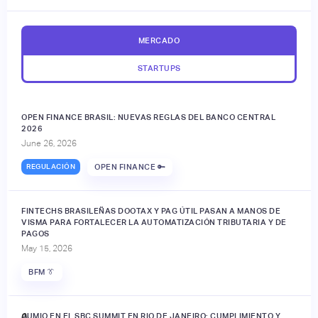
MERCADO
STARTUPS
OPEN FINANCE BRASIL: NUEVAS REGLAS DEL BANCO CENTRAL
2026
June 26, 2026
REGULACIÓN
OPEN FINANCE 🔑
FINTECHS BRASILEÑAS DOOTAX Y PAG ÚTIL PASAN A MANOS DE
VISMA PARA FORTALECER LA AUTOMATIZACIÓN TRIBUTARIA Y DE
PAGOS
May 15, 2026
BFM 👔
JUMIO EN EL SBC SUMMIT EN RIO DE JANEIRO: CUMPLIMIENTO Y
🔒