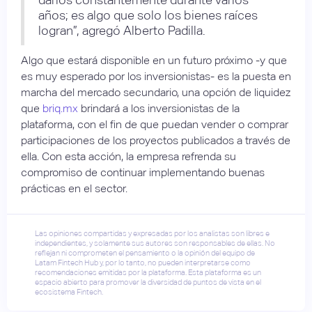
años; es algo que solo los bienes raíces
logran”, agregó Alberto Padilla.
Algo que estará disponible en un futuro próximo -y que
es muy esperado por los inversionistas- es la puesta en
marcha del mercado secundario, una opción de liquidez
que
briq.mx
brindará a los inversionistas de la
plataforma, con el fin de que puedan vender o comprar
participaciones de los proyectos publicados a través de
ella. Con esta acción, la empresa refrenda su
compromiso de continuar implementando buenas
prácticas en el sector.
Las opiniones compartidas y expresadas por los analistas son libres e
independientes, y solamente sus autores son responsables de ellas. No
reflejan ni comprometen el pensamiento o la opinión del equipo de
Latam Fintech Hub y, por lo tanto, no pueden interpretarse como
recomendaciones emitidas por la plataforma. Esta plataforma es un
espacio abierto para promover la diversidad de puntos de vista en el
ecosistema Fintech.