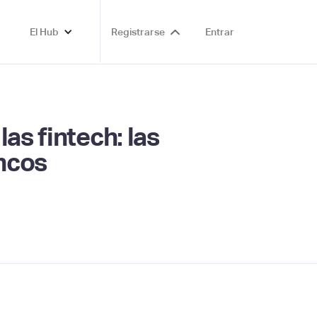
El Hub
Registrarse
Entrar
as fintech: las
ancos