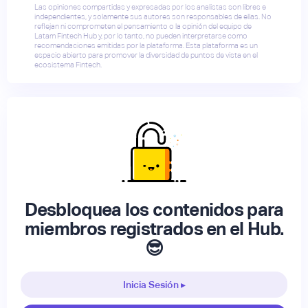
Las opiniones compartidas y expresadas por los analistas son libres e
independientes, y solamente sus autores son responsables de ellas. No
reflejan ni comprometen el pensamiento o la opinión del equipo de
Latam Fintech Hub y, por lo tanto, no pueden interpretarse como
recomendaciones emitidas por la plataforma. Esta plataforma es un
espacio abierto para promover la diversidad de puntos de vista en el
ecosistema Fintech.
Desbloquea los contenidos para
miembros registrados en el Hub.
😎
Inicia Sesión ▸