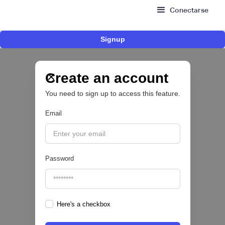
Conectarse
Signup
Risk Signals Tour Bogotá: las claves sobre
fraude, identidad e IA que marcarán el futuro
del sector financiero
Create an account
You need to sign up to access this feature.
Email
|
Sofía Neira Gómez
August
6
🔒
Password
Here's a checkbox