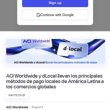
Los bancos se están dividiendo en dos
categorías frente a la IA | Mambu
Continue with Google
|
Mambu
August
6
ACI Worldwide y dLocal llevan los principales
métodos de pago locales de América Latina a
los comercios globales
PAYTECH 💳
|
ACI Worldwide
August
4