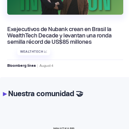
Exejecutivos de Nubank crean en Brasil la
WealthTech Decade y levantan una ronda
semilla récord de US$85 millones
WEALTHTECH 📈
|
Bloomberg línea
August
4
▸
Nuestra comunidad 🤝
WHATSAPP