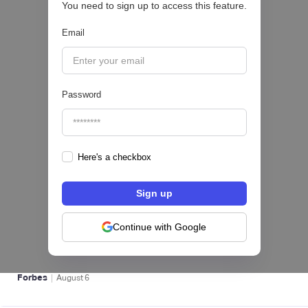
You need to sign up to access this feature.
CRÉDITO DIGITAL 💰
Email
|
Pipeline Valor
August
6
Password
Here's a checkbox
hiSofi, Fintech de gestión de cobranzas,
levanta US$1 millón para instalar un hub
regional en Uruguay
Continue with Google
BFM 👔
|
Forbes
August
6