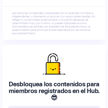
Las opiniones compartidas y expresadas por los analistas son libres e
independientes, y solamente sus autores son responsables de ellas. No
reflejan ni comprometen el pensamiento o la opinión del equipo de
Latam Fintech Hub y, por lo tanto, no pueden interpretarse como
recomendaciones emitidas por la plataforma. Esta plataforma es un
espacio abierto para promover la diversidad de puntos de vista en el
ecosistema Fintech.
Desbloquea los contenidos para
miembros registrados en el Hub.
😎