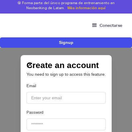
🤩 Forma parte del único programa de entrenamiento en
Neobanking de Latam.
Más información aquí
Conectarse
Signup
Risk Signals Tour Bogotá: las claves sobre
fraude, identidad e IA que marcarán el futuro
del sector financiero
Create an account
You need to sign up to access this feature.
Email
|
Sofía Neira Gómez
August
6
🔒
Password