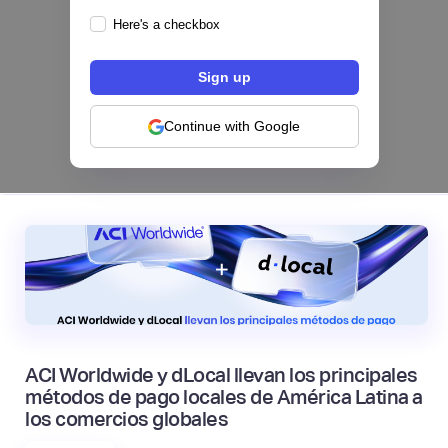
Here's a checkbox
Los bancos se están dividiendo en dos
categorías frente a la IA | Mambu
Continue with Google
|
Mambu
August
6
ACI Worldwide y dLocal llevan los principales
métodos de pago locales de América Latina a
los comercios globales