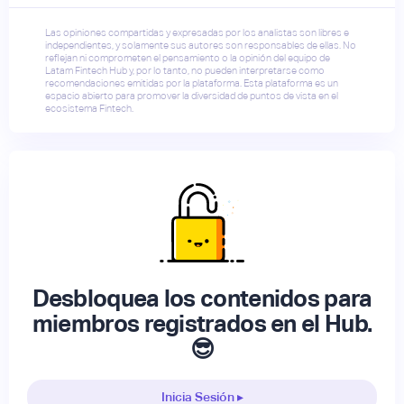
Las opiniones compartidas y expresadas por los analistas son libres e
independientes, y solamente sus autores son responsables de ellas. No
reflejan ni comprometen el pensamiento o la opinión del equipo de
Latam Fintech Hub y, por lo tanto, no pueden interpretarse como
recomendaciones emitidas por la plataforma. Esta plataforma es un
espacio abierto para promover la diversidad de puntos de vista en el
ecosistema Fintech.
Desbloquea los contenidos para
miembros registrados en el Hub.
😎
Inicia Sesión ▸