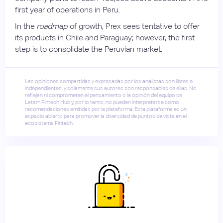
first year of operations in Peru.
In the
roadmap
of growth, Prex sees tentative to offer
its products in Chile and Paraguay; however, the first
step is to consolidate the Peruvian market.
Las opiniones compartidas y expresadas por los analistas son libres e
independientes, y solamente sus autores son responsables de ellas. No
reflejan ni comprometen el pensamiento o la opinión del equipo de
Latam Fintech Hub y, por lo tanto, no pueden interpretarse como
recomendaciones emitidas por la plataforma. Esta plataforma es un
espacio abierto para promover la diversidad de puntos de vista en el
ecosistema Fintech.