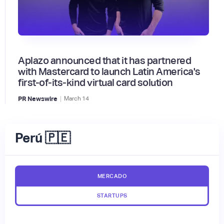
Aplazo announced that it has partnered
with Mastercard to launch Latin America's
first-of-its-kind virtual card solution
|
PR Newswire
March
14
Perú 🇵🇪
MERCADO
STARTUPS