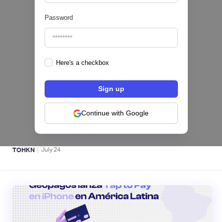
Password
Here's a checkbox
Fintech salvadoreña TOHKN lanza plataforma
para invertir desde US$10 en acciones de EE.
UU. y criptomonedas
Continue with Google
ACTIVOS DIGITALES 👾
|
TOHKN
July
24