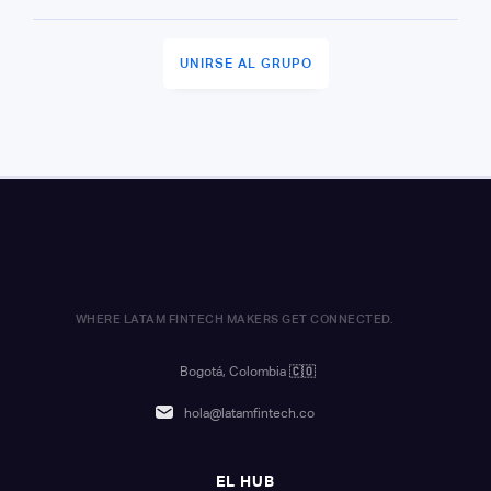
UNIRSE AL GRUPO
WHERE LATAM FINTECH MAKERS GET CONNECTED.
Bogotá, Colombia
🇨🇴
hola@latamfintech.co
EL HUB