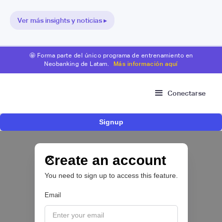
Ver más insights y noticias ▸
🤩 Forma parte del único programa de entrenamiento en
Neobanking de Latam.
Más información aquí
Conectarse
Signup
Nace Fonder, una Fintech argentina que utiliza
IA para automatizar la gestión de tesorería de
las PYMEs
Create an account
You need to sign up to access this feature.
BFM 👔
Email
|
iProUP
July
28