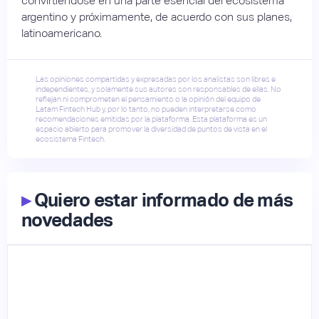
convirtiéndose en una parte esencial del ecosistema
argentino y próximamente, de acuerdo con sus planes,
latinoamericano.
Las opiniones compartidas y expresadas por los analistas son libres e
independientes, y solamente sus autores son responsables de ellas. No
reflejan ni comprometen el pensamiento o la opinión del equipo de
Latam Fintech Hub y, por lo tanto, no pueden interpretarse como
recomendaciones emitidas por la plataforma. Esta plataforma es un
espacio abierto para promover la diversidad de puntos de vista en el
ecosistema Fintech.
▸
Quiero estar informado de más
novedades