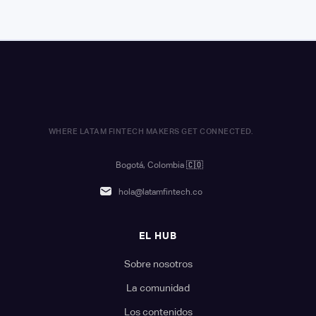
WHERE LATAM FINTECH MAKERS GET CONNECTED.
Bogotá, Colombia
🇨🇴
hola@latamfintech.co
EL HUB
Sobre nosotros
La comunidad
Los contenidos