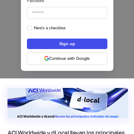
Password
Here's a checkbox
Los bancos se están dividiendo en dos
categorías frente a la IA | Mambu
Continue with Google
|
Mambu
August
6
ACI Worldwide y dLocal llevan los principales