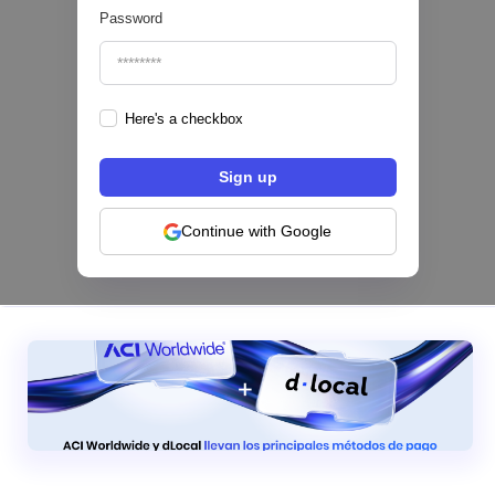
Password
Here's a checkbox
Los bancos se están dividiendo en dos
categorías frente a la IA | Mambu
Continue with Google
|
Mambu
August
6