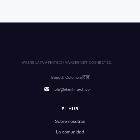
WHERE LATAM FINTECH MAKERS GET CONNECTED.
Bogotá, Colombia
🇨🇴
hola@latamfintech.co
EL HUB
Sobre nosotros
La comunidad