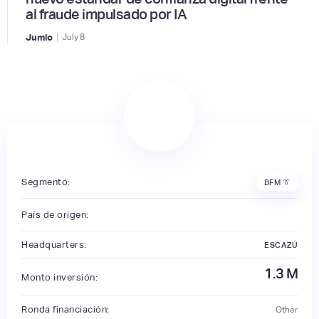
al fraude impulsado por IA
|
Jumio
July
8
Segmento:
BFM 👔
País de origen:
Headquarters:
ESCAZÚ
1.3
M
Monto inversión:
Ronda financiación:
Other