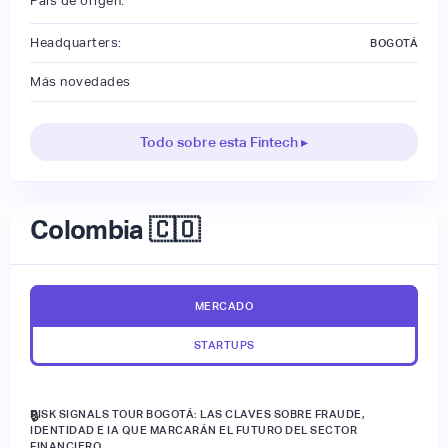
País de origen:
Headquarters:
BOGOTÁ
Más novedades
Todo sobre esta Fintech ▸
Colombia 🇨🇴
MERCADO
STARTUPS
RISK SIGNALS TOUR BOGOTÁ: LAS CLAVES SOBRE FRAUDE,
🔒
IDENTIDAD E IA QUE MARCARÁN EL FUTURO DEL SECTOR
FINANCIERO