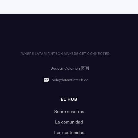
WHERE LATAM FINTECH MAKERS GET CONNECTED.
Bogotá, Colombia
🇨🇴
hola@latamfintech.co
EL HUB
Sobre nosotros
La comunidad
Los contenidos