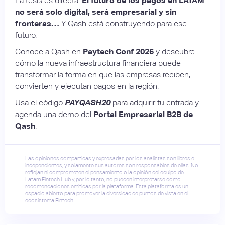
La tesis es directa:
El futuro de los pagos en LATAM
no será solo digital, será empresarial y sin
fronteras…
Y Qash está construyendo para ese
futuro.
Conoce a Qash en
Paytech Conf 2026
y descubre
cómo la nueva infraestructura financiera puede
transformar la forma en que las empresas reciben,
convierten y ejecutan pagos en la región.
Usa el código
PAYQASH20
para adquirir tu entrada y
agenda una demo del
Portal Empresarial B2B de
Qash
.
Las opiniones compartidas y expresadas por los analistas son libres e
independientes, y solamente sus autores son responsables de ellas. No
reflejan ni comprometen el pensamiento o la opinión del equipo de
Latam Fintech Hub y, por lo tanto, no pueden interpretarse como
recomendaciones emitidas por la plataforma. Esta plataforma es un
espacio abierto para promover la diversidad de puntos de vista en el
ecosistema Fintech.