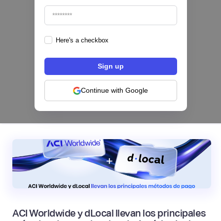
Here's a checkbox
Los bancos se están dividiendo en dos
categorías frente a la IA | Mambu
Continue with Google
|
Mambu
August
6
ACI Worldwide y dLocal llevan los principales