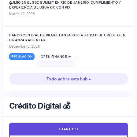
JUMIO EN EL SBC SUMMIT EN RIO DE JANEIRO: CUMPLIMIENTO Y
🔒
EXPERIENCIA DE USUARIO CON PIX
March 12, 2026
BANCO CENTRAL DE BRASIL LANZA PORTABILIDAD DE CRÉDITO EN
FINANZAS ABIERTAS
December 2, 2025
REGULACIÓN
OPEN FINANCE 🔑
Todo sobre este hub ▸
Crédito Digital 💰
STARTUPS