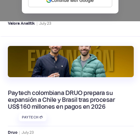
Continue with Google
CRÉDITO DIGITAL 💰
|
Valora Analitik
July
23
Paytech colombiana DRUO prepara su
expansión a Chile y Brasil tras procesar
US$160 millones en pagos en 2026
PAYTECH 💳
|
Druo
July
23