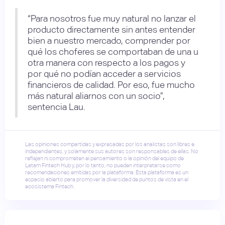
“Para nosotros fue muy natural no lanzar el
producto directamente sin antes entender
bien a nuestro mercado, comprender por
qué los choferes se comportaban de una u
otra manera con respecto a los pagos y
por qué no podían acceder a servicios
financieros de calidad. Por eso, fue mucho
más natural aliarnos con un socio”,
sentencia Lau.
Las opiniones compartidas y expresadas por los analistas son libres e
independientes, y solamente sus autores son responsables de ellas. No
reflejan ni comprometen el pensamiento o la opinión del equipo de
Latam Fintech Hub y, por lo tanto, no pueden interpretarse como
recomendaciones emitidas por la plataforma. Esta plataforma es un
espacio abierto para promover la diversidad de puntos de vista en el
ecosistema Fintech.