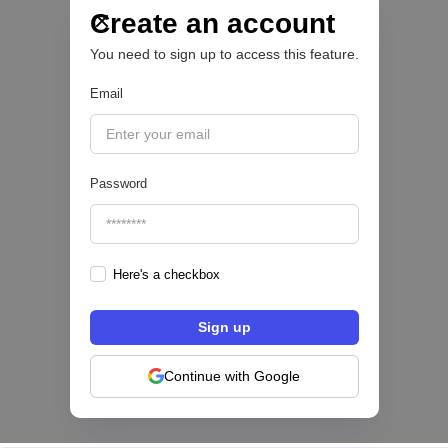
Create an account
OPEN FINANCE 🔑
You need to sign up to access this feature.
|
Belvo
August
5
Email
Password
Here's a checkbox
Hey Banco se alía con tapi para habilitar el
pago de servicios desde su app en México
NEOBANCOS 📲
Continue with Google
|
tapi
August
4