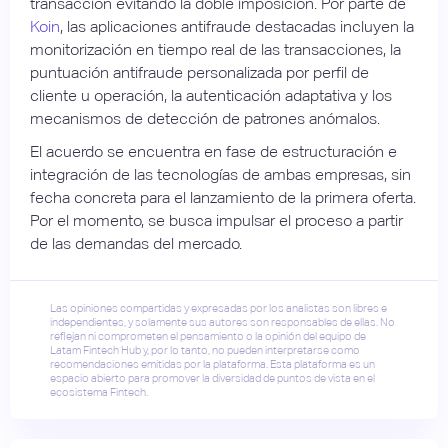
transacción evitando la doble imposición. Por parte de
Koin
, las aplicaciones antifraude destacadas incluyen la
monitorización en tiempo real de las transacciones, la
puntuación antifraude personalizada por perfil de
cliente u operación, la autenticación adaptativa y los
mecanismos de detección de patrones anómalos.
El acuerdo se encuentra en fase de estructuración e
integración de las tecnologías de ambas empresas, sin
fecha concreta para el lanzamiento de la primera oferta.
Por el momento, se busca impulsar el proceso a partir
de las demandas del mercado.
Las opiniones compartidas y expresadas por los analistas son libres e
independientes, y solamente sus autores son responsables de ellas. No
reflejan ni comprometen el pensamiento o la opinión del equipo de
Latam Fintech Hub y, por lo tanto, no pueden interpretarse como
recomendaciones emitidas por la plataforma. Esta plataforma es un
espacio abierto para promover la diversidad de puntos de vista en el
ecosistema Fintech.