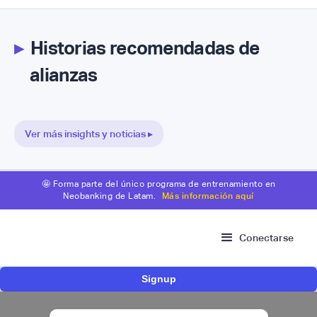
▸
Historias recomendadas de
alianzas
Ver más insights y noticias ▸
🤩 Forma parte del único programa de entrenamiento en
Neobanking de Latam.
Más información aquí
Conectarse
Signup
Bitso se alía con Belvo para facilitar el fondeo
desde cuentas bancarias en México