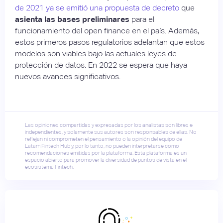
de 2021 ya se emitió una propuesta de decreto
que
asienta las bases preliminares
para el
funcionamiento del open finance en el país. Además,
estos primeros pasos regulatorios adelantan que estos
modelos son viables bajo las actuales leyes de
protección de datos. En 2022 se espera que haya
nuevos avances significativos.
Las opiniones compartidas y expresadas por los analistas son libres e
independientes, y solamente sus autores son responsables de ellas. No
reflejan ni comprometen el pensamiento o la opinión del equipo de
Latam Fintech Hub y, por lo tanto, no pueden interpretarse como
recomendaciones emitidas por la plataforma. Esta plataforma es un
espacio abierto para promover la diversidad de puntos de vista en el
ecosistema Fintech.