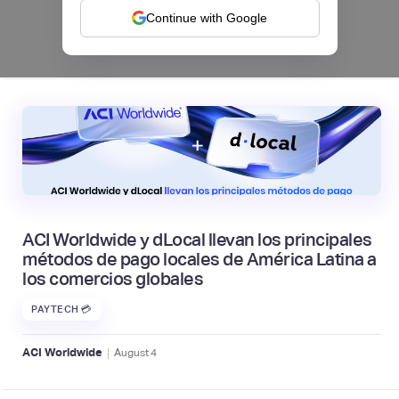
Continue with Google
|
Mambu
August
6
ACI Worldwide y dLocal llevan los principales
métodos de pago locales de América Latina a
los comercios globales
PAYTECH 💳
|
ACI Worldwide
August
4