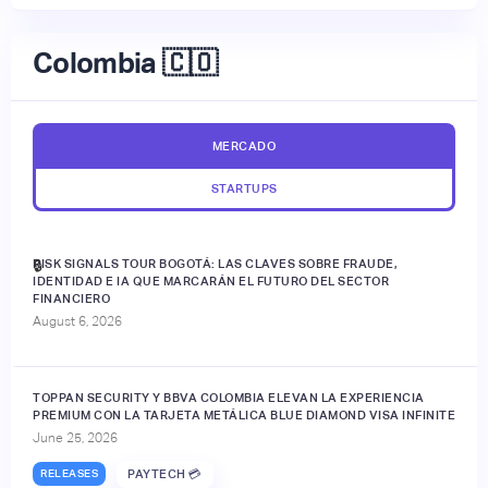
Colombia 🇨🇴
MERCADO
STARTUPS
RISK SIGNALS TOUR BOGOTÁ: LAS CLAVES SOBRE FRAUDE,
🔒
IDENTIDAD E IA QUE MARCARÁN EL FUTURO DEL SECTOR
FINANCIERO
August 6, 2026
TOPPAN SECURITY Y BBVA COLOMBIA ELEVAN LA EXPERIENCIA
PREMIUM CON LA TARJETA METÁLICA BLUE DIAMOND VISA INFINITE
June 25, 2026
RELEASES
PAYTECH 💳