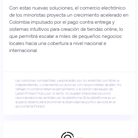
Con estas nuevas soluciones, el comercio electrónico
de los minoristas proyecta un crecimiento acelerado en
Colombia impulsado por el pago contra entrega y
sistemas intuitivos para creación de tiendas online, lo
que permitirá escalar a miles de pequeños negocios
locales hacia una cobertura a nivel nacional e
internacional.
Las opiniones compartidas y expresadas por los analistas son libres e
independientes, y solamente sus autores son responsables de ellas. No
reflejan ni comprometen el pensamiento o la opinión del equipo de
Latam Fintech Hub y, por lo tanto, no pueden interpretarse como
recomendaciones emitidas por la plataforma. Esta plataforma es un
espacio abierto para promover la diversidad de puntos de vista en el
ecosistema Fintech.