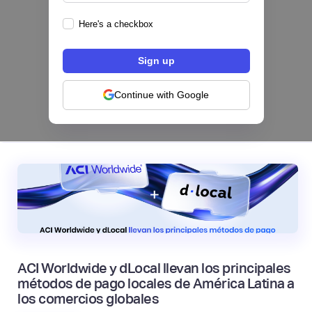
Here's a checkbox
Los bancos se están dividiendo en dos
categorías frente a la IA | Mambu
Continue with Google
|
Mambu
August
6
ACI Worldwide y dLocal llevan los principales
métodos de pago locales de América Latina a
los comercios globales