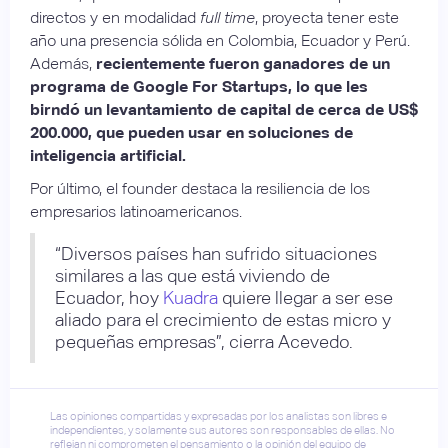
directos y en modalidad
full time
, proyecta tener este
año una presencia sólida en Colombia, Ecuador y Perú.
Además,
recientemente fueron ganadores de un
programa de Google For Startups, lo que les
birndó un levantamiento de capital de cerca de US$
200.000, que pueden usar en soluciones de
inteligencia artificial.
Por último, el founder destaca la resiliencia de los
empresarios latinoamericanos.
“Diversos países han sufrido situaciones
similares a las que está viviendo de
Ecuador, hoy
Kuadra
quiere llegar a ser ese
aliado para el crecimiento de estas micro y
pequeñas empresas”, cierra Acevedo.
Las opiniones compartidas y expresadas por los analistas son libres e
independientes, y solamente sus autores son responsables de ellas. No
reflejan ni comprometen el pensamiento o la opinión del equipo de