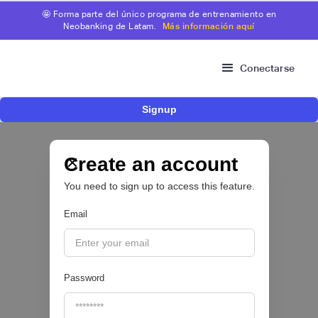
🤩 Forma parte del único programa de entrenamiento en
Neobanking de Latam.
Más información aquí
Conectarse
Signup
Risk Signals Tour Bogotá: las claves sobre
fraude, identidad e IA que marcarán el futuro
del sector financiero
Create an account
You need to sign up to access this feature.
Email
|
Sofía Neira Gómez
August
6
🔒
Password