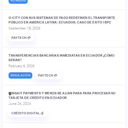
ALIANZAS
O-CITY CON SUS SISTEMAS DE PAGO REDEFINEN EL TRANSPORTE
PÚBLICO EN AMÉRICA LATINA: ECUADOR, CASO DE ÉXITO I BPC
September 18, 2025
PAYTECH 💳
TRANSFERENCIAS BANCARIAS INMEDIATAS EN ECUADOR ¿CÓMO
SERÁN?
February 5, 2025
REGULACIÓN
PAYTECH 💳
MINSAIT PAYMENTS Y WENOS SE ALÍAN PARA PARA PROCESAR SU
🔒
TARJETA DE CRÉDITO EN ECUADOR
June 24, 2024
CRÉDITO DIGITAL 💰