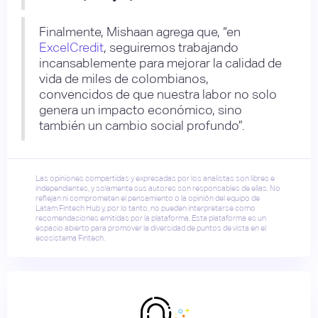
Finalmente, Mishaan agrega que, “en
ExcelCredit
, seguiremos trabajando
incansablemente para mejorar la calidad de
vida de miles de colombianos,
convencidos de que nuestra labor no solo
genera un impacto económico, sino
también un cambio social profundo”.
Las opiniones compartidas y expresadas por los analistas son libres e
independientes, y solamente sus autores son responsables de ellas. No
reflejan ni comprometen el pensamiento o la opinión del equipo de
Latam Fintech Hub y, por lo tanto, no pueden interpretarse como
recomendaciones emitidas por la plataforma. Esta plataforma es un
espacio abierto para promover la diversidad de puntos de vista en el
ecosistema Fintech.