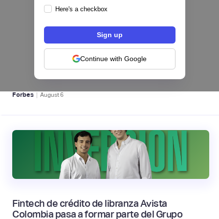
Here's a checkbox
hiSofi, Fintech de gestión de cobranzas,
levanta US$1 millón para instalar un hub
regional en Uruguay
Continue with Google
BFM 👔
|
Forbes
August
6
Fintech de crédito de libranza Avista
Colombia pasa a formar parte del Grupo