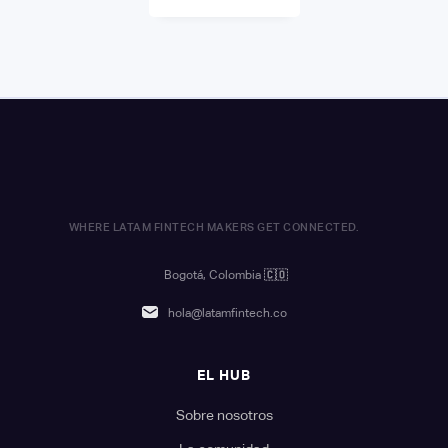
WHERE LATAM FINTECH MAKERS GET CONNECTED.
Bogotá, Colombia
🇨🇴
hola@latamfintech.co
EL HUB
Sobre nosotros