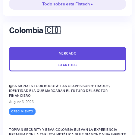
Todo sobre esta Fintech ▸
Colombia 🇨🇴
MERCADO
STARTUPS
RISK SIGNALS TOUR BOGOTÁ: LAS CLAVES SOBRE FRAUDE,
🔒
IDENTIDAD E IA QUE MARCARÁN EL FUTURO DEL SECTOR
FINANCIERO
August 6, 2026
CRECIMIENTO
TOPPAN SECURITY Y BBVA COLOMBIA ELEVAN LA EXPERIENCIA
PREMIUM CON LA TARJETA METÁLICA BLUE DIAMOND VISA INFINITE