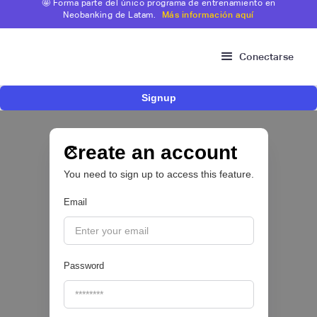
🤩 Forma parte del único programa de entrenamiento en
Neobanking de Latam.
Más información aquí
Conectarse
Signup
Fintech brasileña Kesh levanta US$110
millones para expandir su plataforma de
crédito y cashback para empleados
Create an account
You need to sign up to access this feature.
CRÉDITO DIGITAL 💰
Email
|
Pipeline Valor
August
6
Password