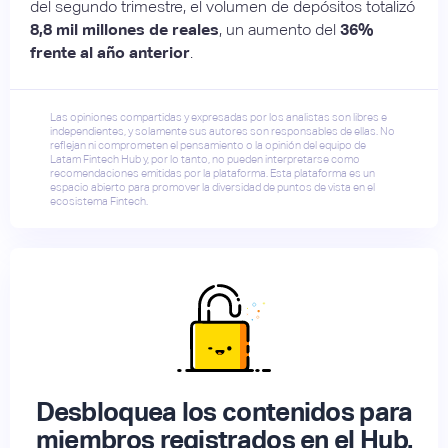
del segundo trimestre, el volumen de depósitos totalizó
8,8 mil millones de reales
, un aumento del
36%
frente al año anterior
.
Las opiniones compartidas y expresadas por los analistas son libres e
independientes, y solamente sus autores son responsables de ellas. No
reflejan ni comprometen el pensamiento o la opinión del equipo de
Latam Fintech Hub y, por lo tanto, no pueden interpretarse como
recomendaciones emitidas por la plataforma. Esta plataforma es un
espacio abierto para promover la diversidad de puntos de vista en el
ecosistema Fintech.
Desbloquea los contenidos para
miembros registrados en el Hub.