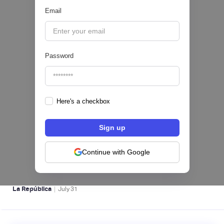
Email
|
Valora Analitik
August
3
Password
Here's a checkbox
Nequi iniciará operaciones como compañía
de financiamiento en Colombia desde el 1 de
septiembre
Continue with Google
NEOBANCOS 📲
|
La República
July
31