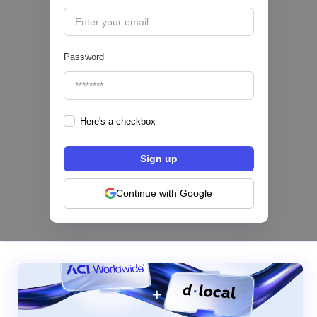
🔒
Password
Here's a checkbox
Los bancos se están dividiendo en dos
categorías frente a la IA | Mambu
Continue with Google
|
Mambu
August
6