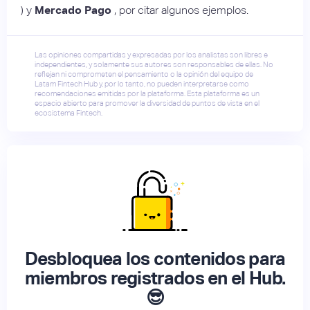
) y
Mercado Pago
, por citar algunos ejemplos.
Las opiniones compartidas y expresadas por los analistas son libres e
independientes, y solamente sus autores son responsables de ellas. No
reflejan ni comprometen el pensamiento o la opinión del equipo de
Latam Fintech Hub y, por lo tanto, no pueden interpretarse como
recomendaciones emitidas por la plataforma. Esta plataforma es un
espacio abierto para promover la diversidad de puntos de vista en el
ecosistema Fintech.
Desbloquea los contenidos para
miembros registrados en el Hub.
😎