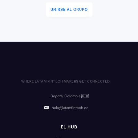
UNIRSE AL GRUPO
WHERE LATAM FINTECH MAKERS GET CONNECTED.
Bogotá, Colombia
🇨🇴
hola@latamfintech.co
EL HUB