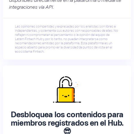
disponibles directamente en la plataforma o mediante
integraciones vía API.
Las opiniones compartidas y expresadas por los analistas son libres e
independientes, y solamente sus autores son responsables de ellas. No
reflejan ni comprometen el pensamiento o la opinión del equipo de
Latam Fintech Hub y, por lo tanto, no pueden interpretarse como
recomendaciones emitidas por la plataforma. Esta plataforma es un
espacio abierto para promover la diversidad de puntos de vista en el
ecosistema Fintech.
Desbloquea los contenidos para
miembros registrados en el Hub.
😎