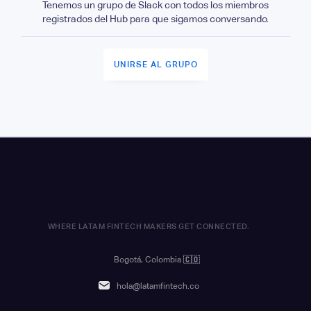
Tenemos un grupo de Slack con todos los miembros
registrados del Hub para que sigamos conversando.
UNIRSE AL GRUPO
WHERE LATAM FINTECH MAKERS GET CONNECTED.
Bogotá, Colombia
🇨🇴
hola@latamfintech.co