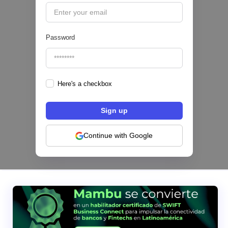
Password
Here's a checkbox
Configura comisiones para tu programa de
tarjetas: el nuevo módulo de Pomelo
Continue with Google
|
Pomelo
August
4