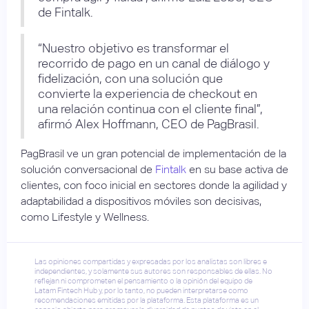
de Fintalk.
“Nuestro objetivo es transformar el
recorrido de pago en un canal de diálogo y
fidelización, con una solución que
convierte la experiencia de checkout en
una relación continua con el cliente final”,
afirmó Alex Hoffmann, CEO de PagBrasil.
PagBrasil ve un gran potencial de implementación de la
solución conversacional de
Fintalk
en su base activa de
clientes, con foco inicial en sectores donde la agilidad y
adaptabilidad a dispositivos móviles son decisivas,
como Lifestyle y Wellness.
Las opiniones compartidas y expresadas por los analistas son libres e
independientes, y solamente sus autores son responsables de ellas. No
reflejan ni comprometen el pensamiento o la opinión del equipo de
Latam Fintech Hub y, por lo tanto, no pueden interpretarse como
recomendaciones emitidas por la plataforma. Esta plataforma es un