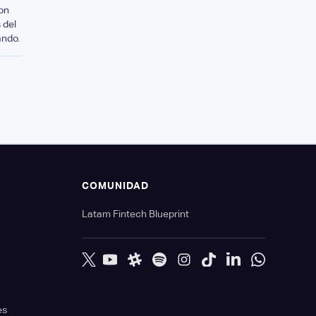
on
 del
ando.
S
COMUNIDAD
Latam Fintech Blueprint
es