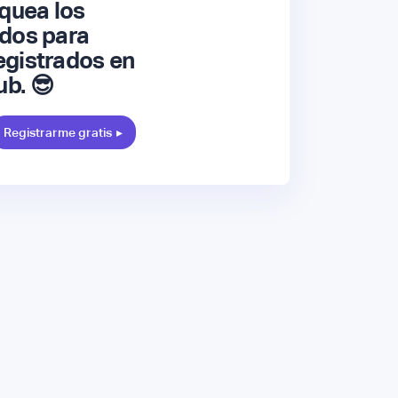
quea los
dos para
gistrados en
ub. 😎
Registrarme gratis
▸