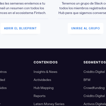
das las semanas envíamos a tu
Tenemos un grupo de Slack c
mail un resumen con todos los
todos los miembros registrados
nces en el ecosistema Fintech.
Hub para que sigamos convers
ABRIR EL BLUEPRINT
UNIRSE AL GRUPO
CONTENIDOS
SEGMENTO
otros
Insights & News
Crédito Digital
dad
Actividades
BFM
nidos
Hub Mapping
Crowdfunding
Reports
Crédito Digital
r
Latam Money Series
Activos Digital