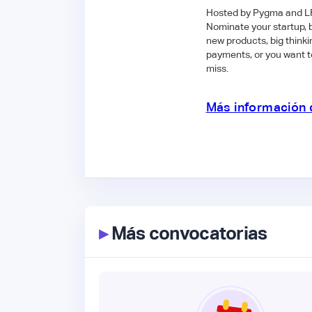
​Hosted by Pygma and LFH
Nominate your startup, b
new products, big thinkin
payments, or you want to 
miss.
Más información 
▸
Más convocatorias