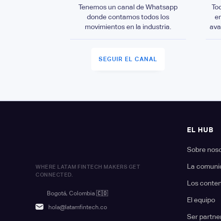
Tenemos un canal de Whatsapp
To
donde contamos todos los
e
movimientos en la industria.
ava
SEGUIR EL CANAL
EL HUB
Sobre nos
La comuni
WHERE LATAM FINTECH MAKERS GET
CONNECTED.
Los conte
Bogotá, Colombia
🇨🇴
El equipo
hola@latamfintech.co
Ser partne