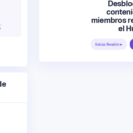
Desblo
conteni
miembros re
,
el H
O
Inicia Sesión ▸
de