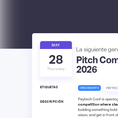
MAY
La siguiente ge
28
Pitch Com
2026
Thursday
ETIQUETAS
CRECIMIENTO
PAYTEC
Paytech Conf is opening
DESCRIPCIÓN
competition where star
building something bold 
vision, and get in front 