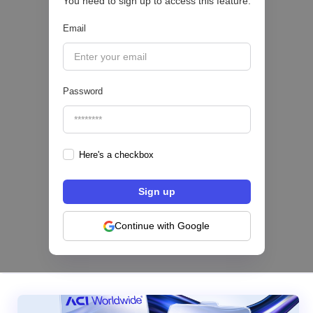
You need to sign up to access this feature.
Email
|
Sofía Neira Gómez
August
6
🔒
Password
Here's a checkbox
Los bancos se están dividiendo en dos
categorías frente a la IA | Mambu
Continue with Google
|
Mambu
August
6