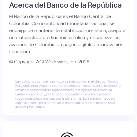
Acerca del Banco de la República
El Banco de la República es el Banco Central de
Colombia. Como autoridad monetaria nacional, se
encarga de mantener la estabilidad monetaria, asegurar
una infraestructura financiera sólida y encabezar los
avances de Colombia en pagos digitales e innovación
financiera.
© Copyright ACI Worldwide, Inc. 2026
Las opiniones compartidas y expresadas por los analistas son libres e
independientes, y solamente sus autores son responsables de ellas. No
reflejan ni comprometen el pensamiento o la opinión del equipo de
Latam Fintech Hub y, por lo tanto, no pueden interpretarse como
recomendaciones emitidas por la plataforma. Esta plataforma es un
espacio abierto para promover la diversidad de puntos de vista en el
ecosistema Fintech.