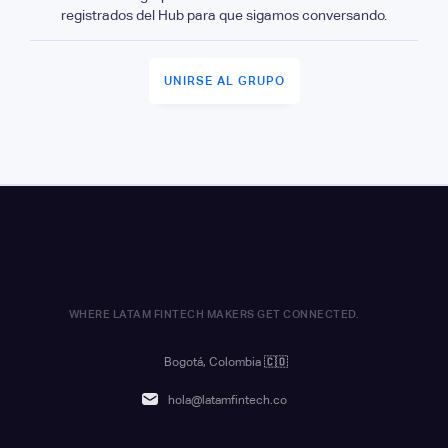
registrados del Hub para que sigamos conversando.
UNIRSE AL GRUPO
WHERE LATAM FINTECH MAKERS GET CONNECTED.
Bogotá, Colombia
🇨🇴
hola@latamfintech.co