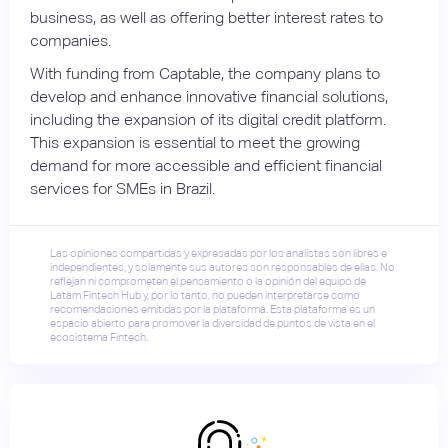
business, as well as offering better interest rates to
companies.
With funding from Captable, the company plans to
develop and enhance innovative financial solutions,
including the expansion of its digital credit platform.
This expansion is essential to meet the growing
demand for more accessible and efficient financial
services for SMEs in Brazil.
Las opiniones compartidas y expresadas por los analistas son libres e
independientes, y solamente sus autores son responsables de ellas. No
reflejan ni comprometen el pensamiento o la opinión del equipo de
Latam Fintech Hub y, por lo tanto, no pueden interpretarse como
recomendaciones emitidas por la plataforma. Esta plataforma es un
espacio abierto para promover la diversidad de puntos de vista en el
ecosistema Fintech.