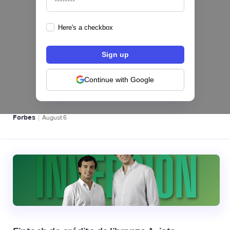
Here's a checkbox
hiSofi, Fintech de gestión de cobranzas,
levanta US$1 millón para instalar un hub
regional en Uruguay
Continue with Google
BFM 👔
|
Forbes
August
6