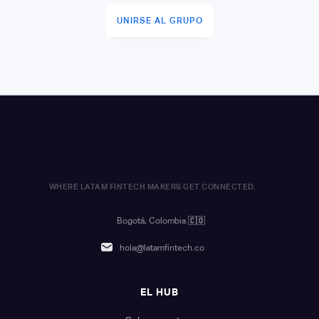
UNIRSE AL GRUPO
WHERE LATAM FINTECH MAKERS GET CONNECTED.
Bogotá, Colombia
🇨🇴
hola@latamfintech.co
EL HUB