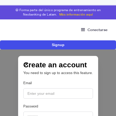
🤩 Forma parte del único programa de entrenamiento en
Neobanking de Latam.
Más información aquí
Conectarse
Signup
Fintech brasileña Kesh levanta US$110
millones para expandir su plataforma de
crédito y cashback para empleados
Create an account
You need to sign up to access this feature.
CRÉDITO DIGITAL 💰
Email
|
Pipeline Valor
August
6
Password