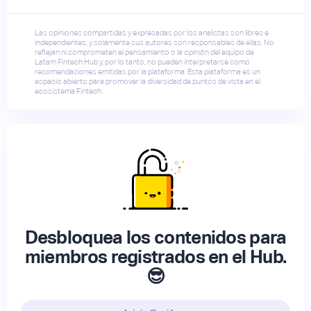
Las opiniones compartidas y expresadas por los analistas son libres e
independientes, y solamente sus autores son responsables de ellas. No
reflejan ni comprometen el pensamiento o la opinión del equipo de
Latam Fintech Hub y, por lo tanto, no pueden interpretarse como
recomendaciones emitidas por la plataforma. Esta plataforma es un
espacio abierto para promover la diversidad de puntos de vista en el
ecosistema Fintech.
Desbloquea los contenidos para
miembros registrados en el Hub.
😎