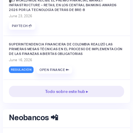
ACI WORLDWIDE RECIBE EL PREMIO FINANCIAL MARKET
🔒
INFRASTRUCTURE – RETAIL EN LOS CENTRAL BANKING AWARDS
2026 POR LA TECNOLOGÍA DETRÁS DE BRE-B
June 23, 2026
PAYTECH 💳
SUPERINTENDENCIA FINANCIERA DE COLOMBIA REALIZÓ LAS
PRIMERAS MESAS TÉCNICAS EN EL PROCESO DE IMPLEMENTACIÓN
DE LAS FINANZAS ABIERTAS OBLIGATORIAS
June 16, 2026
REGULACIÓN
OPEN FINANCE 🔑
Todo sobre este hub ▸
Neobancos 📲