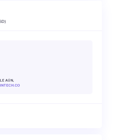
SD)
LE AÚN,
INTECH.CO