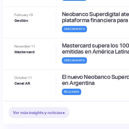
Neobanco Superdigital ater
February
10
plataforma financiera para
Gestión
CRECIMIENTO
Mastercard supera los 100 
November
11
emitidas en América Latina
Mastercard
CRECIMIENTO
El nuevo Neobanco Superdig
October
11
en Argentina
Canal AR
RELEASES
Ver más insights y noticias ▸