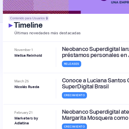
Contenido para Usuarios 🔒
▸
Timeline
Últimas novedades más destacadas
Neobanco Superdigital lan
November
1
préstamos personales en 
Melisa Reinhold
RELEASES
Conoce a Luciana Santos 
March
25
SuperDigital Brasil
Nicolás Rueda
CRECIMIENTO
Neobanco Superdigital ate
February
21
Margarita Mosquera como
Marketers by
Adlatina
CRECIMIENTO