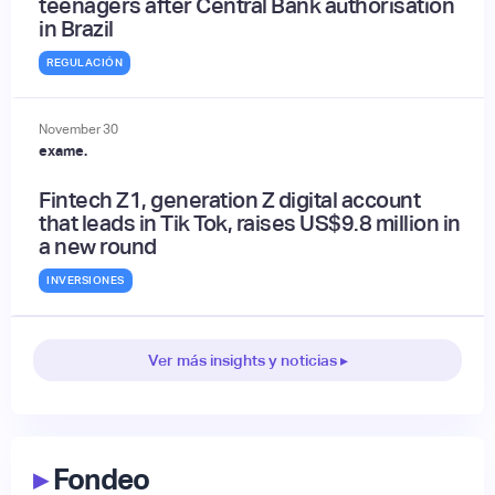
teenagers after Central Bank authorisation
in Brazil
REGULACIÓN
November
30
exame.
Fintech Z1, generation Z digital account
that leads in Tik Tok, raises US$9.8 million in
a new round
INVERSIONES
Ver más insights y noticias ▸
▸
Fondeo