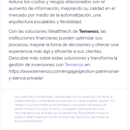
reduce los costos y riesgos relacionados con el
aumento de información, mejorando su calidad en el
mercado por medio de la automatización, una
arquitectura escalables y flexibilidad.
Con las soluciones Wealthtech de
Temenos
, las
instituciones financieras pueden optimizar sus
procesos, mejorar la toma de decisiones y ofrecer una
experiencia más ágil y eficiente a sus clientes.
Descubre más sobre estas soluciones y transforma la
gestión de inversiones con
Temenos
en:
https://www.temenos.com/engage/gestion-patrimonial-
y-banca-privada/
Las opiniones compartidas y expresadas por los analistas son libres e
independientes, y solamente sus autores son responsables de ellas. No
reflejan ni comprometen el pensamiento o la opinión del equipo de
Latam Fintech Hub y, por lo tanto, no pueden interpretarse como
recomendaciones emitidas por la plataforma. Esta plataforma es un
espacio abierto para promover la diversidad de puntos de vista en el
ecosistema Fintech.