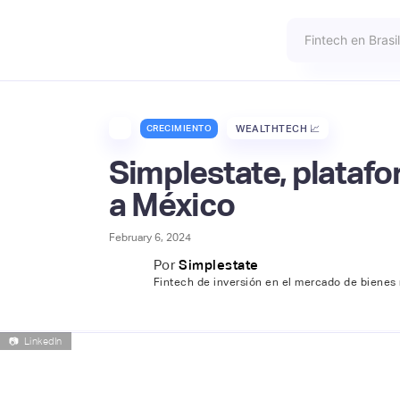
CRECIMIENTO
WEALTHTECH 📈
Simplestate, platafo
a México
February 6, 2024
Por
Simplestate
Fintech de inversión en el mercado de bienes 
📷
LinkedIn