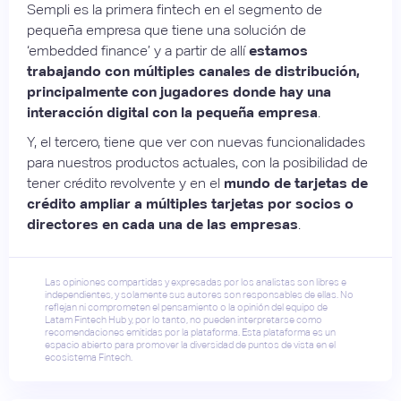
Sempli es la primera fintech en el segmento de
pequeña empresa que tiene una solución de
‘embedded finance’ y a partir de allí
estamos
trabajando con múltiples canales de distribución,
principalmente con jugadores donde hay una
interacción digital con la pequeña empresa
.
Y, el tercero, tiene que ver con nuevas funcionalidades
para nuestros productos actuales, con la posibilidad de
tener crédito revolvente y en el
mundo de tarjetas de
crédito ampliar a múltiples tarjetas por socios o
directores en cada una de las empresas
.
Las opiniones compartidas y expresadas por los analistas son libres e
independientes, y solamente sus autores son responsables de ellas. No
reflejan ni comprometen el pensamiento o la opinión del equipo de
Latam Fintech Hub y, por lo tanto, no pueden interpretarse como
recomendaciones emitidas por la plataforma. Esta plataforma es un
espacio abierto para promover la diversidad de puntos de vista en el
ecosistema Fintech.