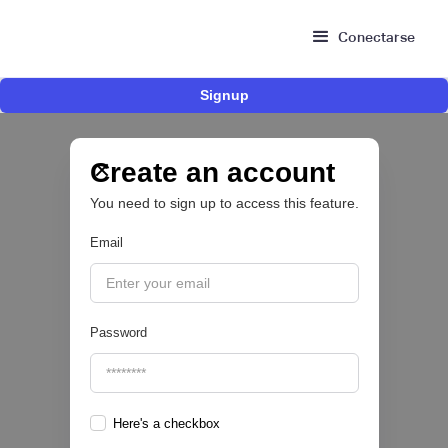
Conectarse
Signup
Risk Signals Tour Bogotá: las claves sobre
fraude, identidad e IA que marcarán el futuro
del sector financiero
Create an account
You need to sign up to access this feature.
Email
|
Sofía Neira Gómez
August
6
🔒
Password
Here's a checkbox