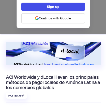
Los bancos se están dividiendo en dos
categorías frente a la IA | Mambu
Continue with Google
|
Mambu
August
6
ACI Worldwide y dLocal llevan los principales
métodos de pago locales de América Latina a
los comercios globales
PAYTECH 💳