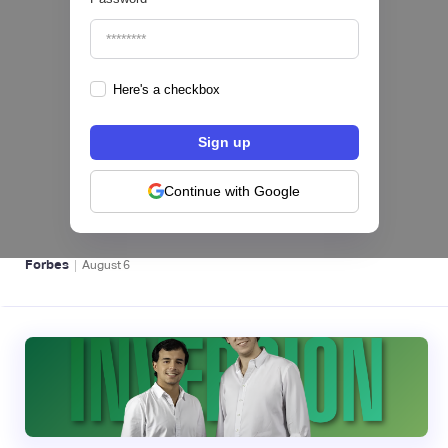
Here's a checkbox
hiSofi, Fintech de gestión de cobranzas,
levanta US$1 millón para instalar un hub
regional en Uruguay
Continue with Google
BFM 👔
|
Forbes
August
6