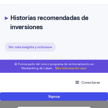
▸
Historias recomendadas de
inversiones
Ver más insights y noticias ▸
🤩 Forma parte del único programa de entrenamiento en
Neobanking de Latam.
Más información aquí
Conectarse
Signup
Fintech brasileña Kesh levanta US$110