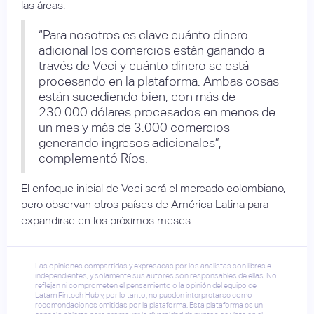
las áreas.
“Para nosotros es clave cuánto dinero
adicional los comercios están ganando a
través de Veci y cuánto dinero se está
procesando en la plataforma. Ambas cosas
están sucediendo bien, con más de
230.000 dólares procesados en menos de
un mes y más de 3.000 comercios
generando ingresos adicionales”,
complementó Ríos.
El enfoque inicial de Veci será el mercado colombiano,
pero observan otros países de América Latina para
expandirse en los próximos meses.
Las opiniones compartidas y expresadas por los analistas son libres e
independientes, y solamente sus autores son responsables de ellas. No
reflejan ni comprometen el pensamiento o la opinión del equipo de
Latam Fintech Hub y, por lo tanto, no pueden interpretarse como
recomendaciones emitidas por la plataforma. Esta plataforma es un