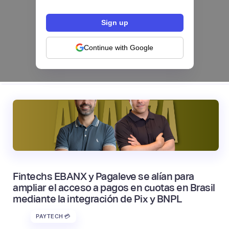
Hey Banco se alía con tapi para habilitar el
pago de servicios desde su app en México
NEOBANCOS 📲
Continue with Google
|
tapi
August
4
Fintechs EBANX y Pagaleve se alían para
ampliar el acceso a pagos en cuotas en Brasil
mediante la integración de Pix y BNPL
PAYTECH 💳