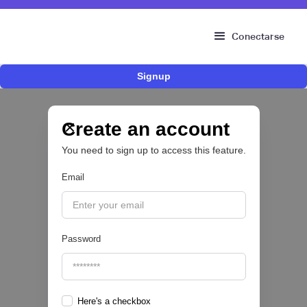
Conectarse
Signup
Bitso se alía con Belvo para facilitar el fondeo
desde cuentas bancarias en México
Create an account
OPEN FINANCE 🔑
You need to sign up to access this feature.
|
Belvo
August
5
Email
Password
Here's a checkbox