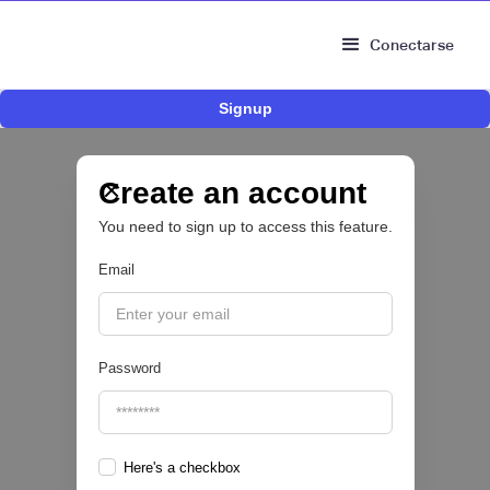
Conectarse
Signup
Nace Fonder, una Fintech argentina que utiliza
IA para automatizar la gestión de tesorería de
las PYMEs
Create an account
You need to sign up to access this feature.
BFM 👔
Email
|
iProUP
July
28
Password
Here's a checkbox