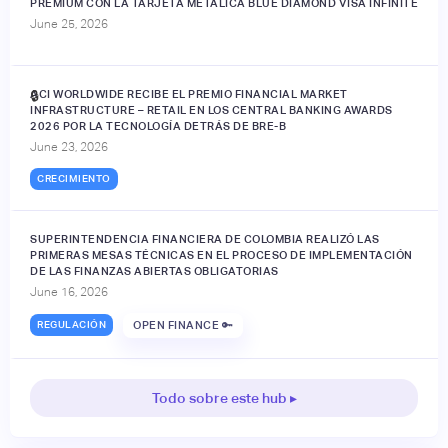
PREMIUM CON LA TARJETA METÁLICA BLUE DIAMOND VISA INFINITE
June 25, 2026
ACI WORLDWIDE RECIBE EL PREMIO FINANCIAL MARKET
🔒
INFRASTRUCTURE – RETAIL EN LOS CENTRAL BANKING AWARDS
2026 POR LA TECNOLOGÍA DETRÁS DE BRE-B
June 23, 2026
CRECIMIENTO
SUPERINTENDENCIA FINANCIERA DE COLOMBIA REALIZÓ LAS
PRIMERAS MESAS TÉCNICAS EN EL PROCESO DE IMPLEMENTACIÓN
DE LAS FINANZAS ABIERTAS OBLIGATORIAS
June 16, 2026
REGULACIÓN
OPEN FINANCE 🔑
Todo sobre este hub ▸