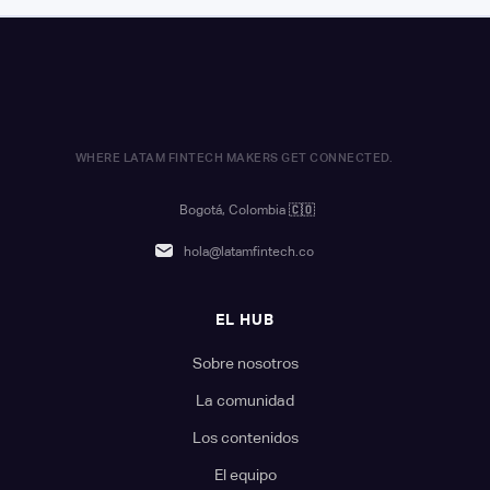
WHERE LATAM FINTECH MAKERS GET CONNECTED.
Bogotá, Colombia
🇨🇴
hola@latamfintech.co
EL HUB
Sobre nosotros
La comunidad
Los contenidos
El equipo