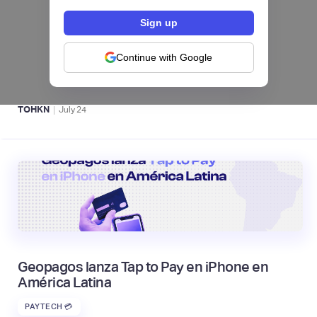
Fintech salvadoreña TOHKN lanza plataforma
para invertir desde US$10 en acciones de EE.
UU. y criptomonedas
Continue with Google
ACTIVOS DIGITALES 👾
|
TOHKN
July
24
Geopagos lanza Tap to Pay en iPhone en
América Latina
PAYTECH 💳