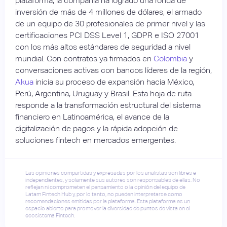
plataforma, la compañía ha logrado una ronda de
inversión de más de 4 millones de dólares, el armado
de un equipo de 30 profesionales de primer nivel y las
certificaciones PCI DSS Level 1, GDPR e ISO 27001
con los más altos estándares de seguridad a nivel
mundial. Con contratos ya firmados en
Colombia
y
conversaciones activas con bancos líderes de la región,
Akua
inicia su proceso de expansión hacia México,
Perú, Argentina, Uruguay y Brasil. Esta hoja de ruta
responde a la transformación estructural del sistema
financiero en Latinoamérica, el avance de la
digitalización de pagos y la rápida adopción de
soluciones fintech en mercados emergentes.
Las opiniones compartidas y expresadas por los analistas son libres e
independientes, y solamente sus autores son responsables de ellas. No
reflejan ni comprometen el pensamiento o la opinión del equipo de
Latam Fintech Hub y, por lo tanto, no pueden interpretarse como
recomendaciones emitidas por la plataforma. Esta plataforma es un
espacio abierto para promover la diversidad de puntos de vista en el
ecosistema Fintech.