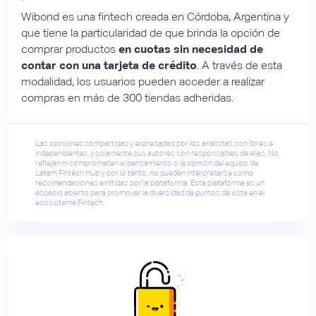
Wibond es una fintech creada en Córdoba, Argentina y
que tiene la particularidad de que brinda la opción de
comprar productos
en cuotas sin necesidad de
contar con una tarjeta de crédito
. A través de esta
modalidad, los usuarios pueden acceder a realizar
compras en más de 300 tiendas adheridas.
Las opiniones compartidas y expresadas por los analistas son libres e
independientes, y solamente sus autores son responsables de ellas. No
reflejan ni comprometen el pensamiento o la opinión del equipo de
Latam Fintech Hub y, por lo tanto, no pueden interpretarse como
recomendaciones emitidas por la plataforma. Esta plataforma es un
espacio abierto para promover la diversidad de puntos de vista en el
ecosistema Fintech.