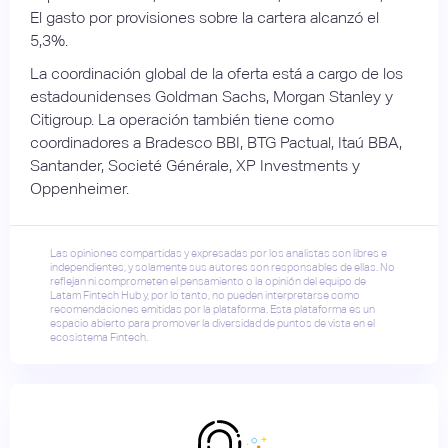
El gasto por provisiones sobre la cartera alcanzó el
5,3%.
La coordinación global de la oferta está a cargo de los
estadounidenses Goldman Sachs, Morgan Stanley y
Citigroup. La operación también tiene como
coordinadores a Bradesco BBI, BTG Pactual, Itaú BBA,
Santander, Societé Générale, XP Investments y
Oppenheimer.
Las opiniones compartidas y expresadas por los analistas son libres e
independientes, y solamente sus autores son responsables de ellas. No
reflejan ni comprometen el pensamiento o la opinión del equipo de
Latam Fintech Hub y, por lo tanto, no pueden interpretarse como
recomendaciones emitidas por la plataforma. Esta plataforma es un
espacio abierto para promover la diversidad de puntos de vista en el
ecosistema Fintech.