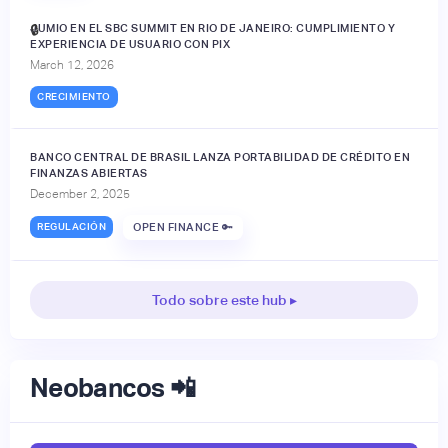
JUMIO EN EL SBC SUMMIT EN RIO DE JANEIRO: CUMPLIMIENTO Y
🔒
EXPERIENCIA DE USUARIO CON PIX
March 12, 2026
CRECIMIENTO
BANCO CENTRAL DE BRASIL LANZA PORTABILIDAD DE CRÉDITO EN
FINANZAS ABIERTAS
December 2, 2025
REGULACIÓN
OPEN FINANCE 🔑
Todo sobre este hub ▸
Neobancos 📲