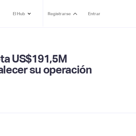
El Hub
Registrarse
Entrar
apta US$191,5M
alecer su operación