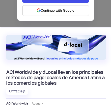
categorías frente a la IA | Mambu
Continue with Google
|
Mambu
August
6
ACI Worldwide y dLocal llevan los principales
métodos de pago locales de América Latina a
los comercios globales
PAYTECH 💳
|
ACI Worldwide
August
4