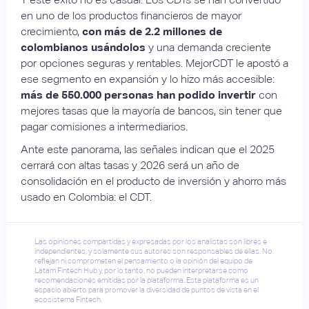
en uno de los productos financieros de mayor
crecimiento,
con más de 2.2 millones de
colombianos usándolos
y una demanda creciente
por opciones seguras y rentables. MejorCDT le apostó a
ese segmento en expansión y lo hizo más accesible:
más de 550.000 personas han podido invertir
con
mejores tasas que la mayoría de bancos, sin tener que
pagar comisiones a intermediarios.
Ante este panorama, las señales indican que el 2025
cerrará con altas tasas y 2026 será un año de
consolidación en el producto de inversión y ahorro más
usado en Colombia: el CDT.
Las opiniones compartidas y expresadas por los analistas son libres e
independientes, y solamente sus autores son responsables de ellas. No
reflejan ni comprometen el pensamiento o la opinión del equipo de
Latam Fintech Hub y, por lo tanto, no pueden interpretarse como
recomendaciones emitidas por la plataforma. Esta plataforma es un
espacio abierto para promover la diversidad de puntos de vista en el
ecosistema Fintech.